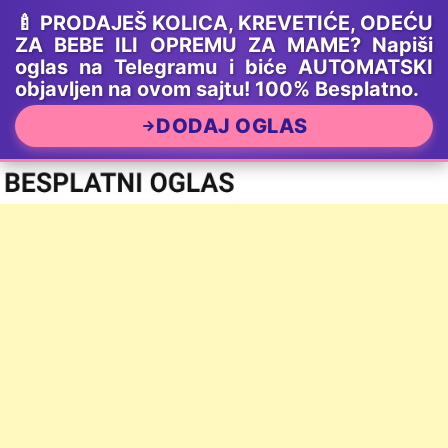
🍼 PRODAJEŠ KOLICA, KREVETIĆE, ODEĆU
ZA BEBE ILI OPREMU ZA MAME? Napiši
oglas na Telegramu i biće AUTOMATSKI
objavljen na ovom sajtu! 100% Besplatno.
DODAJ OGLAS