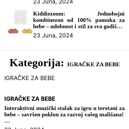
23 Juna, 2024
– IGRAČKE ZA BEBE
Kiddiezoom: Jednobojni
kombinezon od 100% pamuka za
bebe – udobnost i stil za sva godišnja
doba!
23 Juna, 2024
– ODEĆA ZA BEBE
Kategorija:
IGRAČKE ZA BEBE
IGRAČKE ZA BEBE
IGRAČKE ZA BEBE
Interaktivni muzički stalak za igru u teretani za
bebe – savršen poklon za razvoj vašeg mališana!
– IGRAČKE ZA BEBE