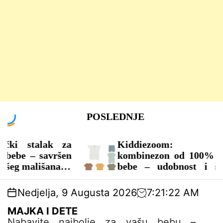
S
POSLEDNJE
k
i
p
stalak za
Kiddiezoom: Jednobo
t
 – savršen
kombinezon od 100% pamuka
o
ališana!
bebe – udobnost i stil za 
c
godišnja doba!
o
Nedjelja, 9 Augusta 2026
7
:
21
:
22
AM
n
– ODEĆA ZA BEBE
t
MAJKA I DETE
e
Nabavite najbolje za vašu bebu –