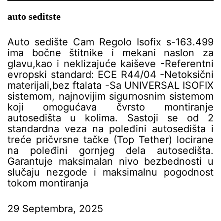
auto seditste
Auto sedište Cam Regolo Isofix s-163.499
ima bočne štitnike i mekani naslon za
glavu,kao i neklizajuće kaiševe -Referentni
evropski standard: ECE R44/04 -Netoksični
materijali,bez ftalata -Sa UNIVERSAL ISOFIX
sistemom, najnovijim sigurnosnim sistemom
koji omogućava čvrsto montiranje
autosedišta u kolima. Sastoji se od 2
standardna veza na poleđini autosedišta i
treće pričvrsne tačke (Top Tether) locirane
na poleđini gornjeg dela autosedišta.
Garantuje maksimalan nivo bezbednosti u
slučaju nezgode i maksimalnu pogodnost
tokom montiranja
29 Septembra, 2025