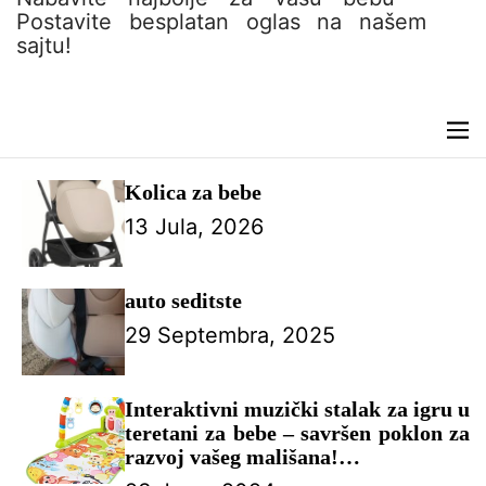
n
Postavite besplatan oglas na našem
t
sajtu!
M
e
n
Kolica za bebe
u
13 Jula, 2026
auto seditste
29 Septembra, 2025
Interaktivni muzički stalak za igru u
teretani za bebe – savršen poklon za
razvoj vašeg mališana!