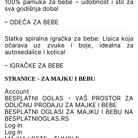
100% pamuka za bebe – udobnost i stil za
a
sva godišnja doba!
– ODEĆA ZA BEBE
Slatka spiralna igračka za bebe: Lisica koja
očarava uz zvuke i boje, idealna za
autosedalice i kolica!
– IGRAČKE ZA BEBE
STRANICE - ZA MAJKU I BEBU
Account
BESPLATNI OGLAS - VAŠ PROSTOR ZA
ODLIČNU PRODAJU ZA MAJKE I BEBE
BESPLATNI OGLASI ZA MAJKU I BEBU NA
BESPLATNIOGLAS.RS
Log In
Log In