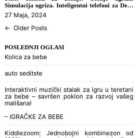
Simulacija ugriza. Inteligentni telefoni za Decu
od 0-3 godine
27 Maja, 2024
– IGRAČKE ZA BEBE
N
←
Older Posts
a
v
POSLEDNJI OGLASI
i
g
Kolica za bebe
a
c
auto seditste
i
j
a
Interaktivni muzički stalak za igru u teretani
č
za bebe – savršen poklon za razvoj vašeg
l
mališana!
a
n
– IGRAČKE ZA BEBE
c
i
Kiddiezoom: Jednobojni kombinezon od
m