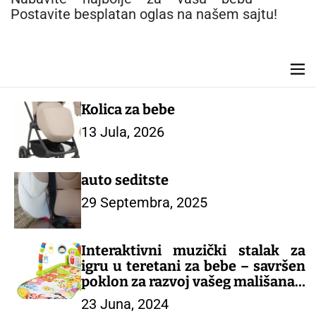
n
Postavite besplatan oglas na našem sajtu!
t
M
e
n
Kolica za bebe
u
13 Jula, 2026
auto seditste
29 Septembra, 2025
Interaktivni muzički stalak za
igru u teretani za bebe – savršen
poklon za razvoj vašeg mališana!
23 Juna, 2024
– IGRAČKE ZA BEBE