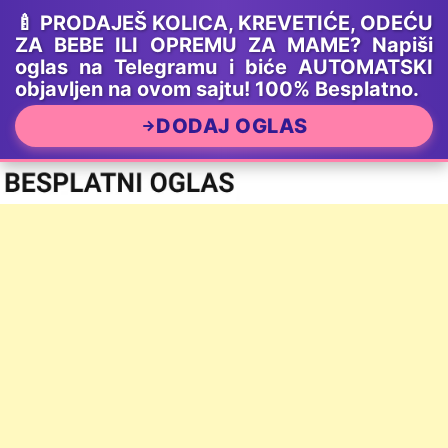
🍼 PRODAJEŠ KOLICA, KREVETIĆE, ODEĆU
ZA BEBE ILI OPREMU ZA MAME? Napiši
oglas na Telegramu i biće AUTOMATSKI
objavljen na ovom sajtu! 100% Besplatno.
DODAJ OGLAS