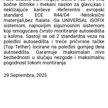
bočne štitnike i mekani naslon za glavu,kao i
neklizajuće kaiševe -Referentni evropski
standard: ECE R44/04 -Netoksični
materijali,bez ftalata -Sa UNIVERSAL ISOFIX
sistemom, najnovijim sigurnosnim sistemom
koji omogućava čvrsto montiranje autosedišta
u kolima. Sastoji se od 2 standardna veza na
poleđini autosedišta i treće pričvrsne tačke
(Top Tether) locirane na poleđini gornjeg dela
autosedišta. Garantuje maksimalan nivo
bezbednosti u slučaju nezgode i maksimalnu
pogodnost tokom montiranja
29 Septembra, 2025