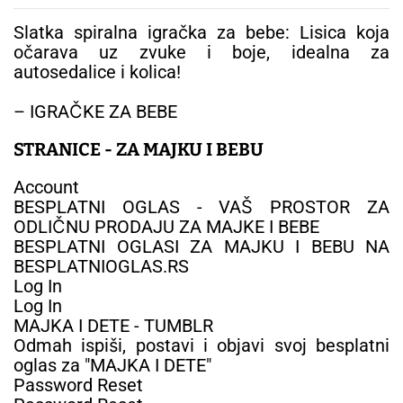
Slatka spiralna igračka za bebe: Lisica koja
očarava uz zvuke i boje, idealna za
autosedalice i kolica!
– IGRAČKE ZA BEBE
STRANICE - ZA MAJKU I BEBU
Account
BESPLATNI OGLAS - VAŠ PROSTOR ZA
ODLIČNU PRODAJU ZA MAJKE I BEBE
BESPLATNI OGLASI ZA MAJKU I BEBU NA
BESPLATNIOGLAS.RS
Log In
Log In
MAJKA I DETE - TUMBLR
Odmah ispiši, postavi i objavi svoj besplatni
oglas za "MAJKA I DETE"
Password Reset